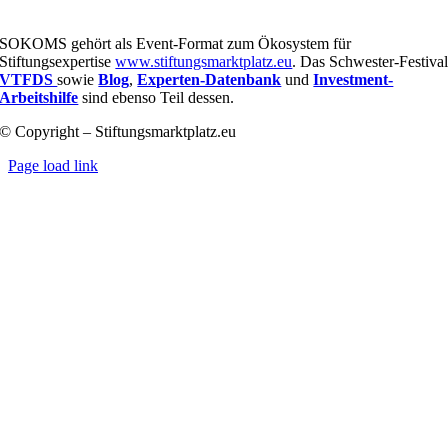
SOKOMS gehört als Event-Format zum Ökosystem für
Stiftungsexpertise
www.stiftungsmarktplatz.eu
. Das Schwester-Festiva
VTFDS
sowie
Blog
,
Experten-Datenbank
und
Investment-
Arbeitshilfe
sind ebenso Teil dessen.
© Copyright – Stiftungsmarktplatz.eu
Page load link
Nach
oben