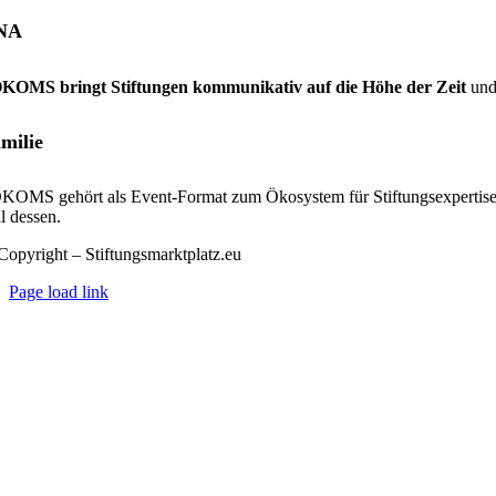
NA
KOMS bringt Stiftungen kommunikativ auf die Höhe der Zeit
und
milie
KOMS gehört als Event-Format zum Ökosystem für Stiftungsexpertis
l dessen.
Copyright – Stiftungsmarktplatz.eu
Page load link
Nach
oben