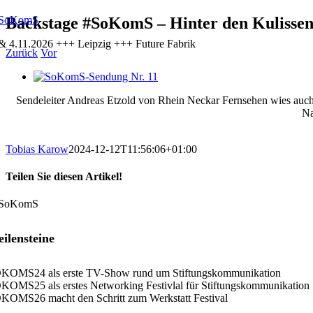
Zum
Backstage #SoKomS – Hinter den Kulissen
Inhalt
 & 4.11.2026 +++ Leipzig +++ Future Fabrik
springen
Zurück
Vor
Zeige
grösseres
Sendeleiter Andreas Etzold von Rhein Neckar Fernsehen wies auch 
Bild
Na
Tobias Karow
2024-12-12T11:56:06+01:00
Teilen Sie diesen Artikel!
Facebook
X
LinkedIn
Xing
E-
Mail
ilensteine
KOMS24 als erste TV-Show rund um Stiftungskommunikation
KOMS25 als erstes Networking Festivlal für Stiftungskommunikation
KOMS26 macht den Schritt zum Werkstatt Festival