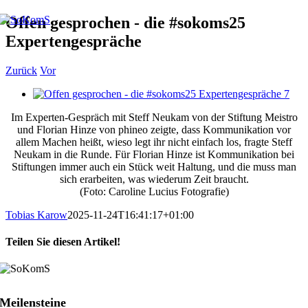
Zum
Offen gesprochen - die #sokoms25
Inhalt
Expertengespräche
springen
Zurück
Vor
Zeige
grösseres
Im Experten-Gespräch mit Steff Neukam von der Stiftung Meistro
Bild
und Florian Hinze von phineo zeigte, dass Kommunikation vor
allem Machen heißt, wieso legt ihr nicht einfach los, fragte Steff
Neukam in die Runde. Für Florian Hinze ist Kommunikation bei
Stiftungen immer auch ein Stück weit Haltung, und die muss man
sich erarbeiten, was wiederum Zeit braucht.
(Foto: Caroline Lucius Fotografie)
Tobias Karow
2025-11-24T16:41:17+01:00
Teilen Sie diesen Artikel!
Facebook
X
LinkedIn
Xing
E-
Mail
Meilensteine