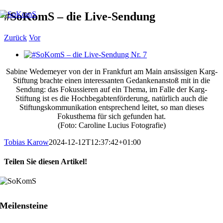
Zum
#SoKomS – die Live-Sendung
Inhalt
springen
Zurück
Vor
Zeige
grösseres
Sabine Wedemeyer von der in Frankfurt am Main ansässigen Karg-
Bild
Stiftung brachte einen interessanten Gedankenanstoß mit in die
Sendung: das Fokussieren auf ein Thema, im Falle der Karg-
Stiftung ist es die Hochbegabtenförderung, natürlich auch die
Stiftungskommunikation entsprechend leitet, so man dieses
Fokusthema für sich gefunden hat.
(Foto: Caroline Lucius Fotografie)
Tobias Karow
2024-12-12T12:37:42+01:00
Teilen Sie diesen Artikel!
Facebook
X
LinkedIn
Xing
E-
Mail
Meilensteine