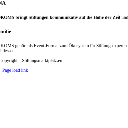
NA
KOMS bringt Stiftungen kommunikativ auf die Höhe der Zeit
und
milie
KOMS gehört als Event-Format zum Ökosystem für Stiftungsexpertis
l dessen.
Copyright – Stiftungsmarktplatz.eu
Page load link
Nach
oben