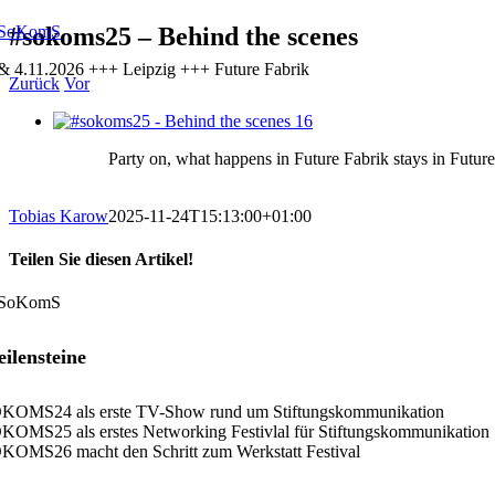
Zum
#sokoms25 – Behind the scenes
Inhalt
 & 4.11.2026 +++ Leipzig +++ Future Fabrik
springen
Zurück
Vor
Zeige
grösseres
Party on, what happens in Future Fabrik stays in Futu
Bild
Tobias Karow
2025-11-24T15:13:00+01:00
Teilen Sie diesen Artikel!
Facebook
X
LinkedIn
Xing
E-
Mail
ilensteine
KOMS24 als erste TV-Show rund um Stiftungskommunikation
KOMS25 als erstes Networking Festivlal für Stiftungskommunikation
KOMS26 macht den Schritt zum Werkstatt Festival