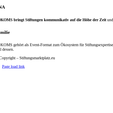
NA
KOMS bringt Stiftungen kommunikativ auf die Höhe der Zeit
und
milie
KOMS gehört als Event-Format zum Ökosystem für Stiftungsexpertis
l dessen.
Copyright – Stiftungsmarktplatz.eu
Page load link
Nach
oben