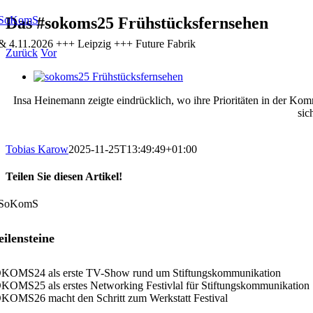
Zum
Das #sokoms25 Frühstücksfernsehen
Inhalt
 & 4.11.2026 +++ Leipzig +++ Future Fabrik
springen
Zurück
Vor
Zeige
grösseres
Insa Heinemann zeigte eindrücklich, wo ihre Prioritäten in der Komm
Bild
sic
Tobias Karow
2025-11-25T13:49:49+01:00
Teilen Sie diesen Artikel!
Facebook
X
LinkedIn
Xing
E-
Mail
ilensteine
KOMS24 als erste TV-Show rund um Stiftungskommunikation
KOMS25 als erstes Networking Festivlal für Stiftungskommunikation
KOMS26 macht den Schritt zum Werkstatt Festival