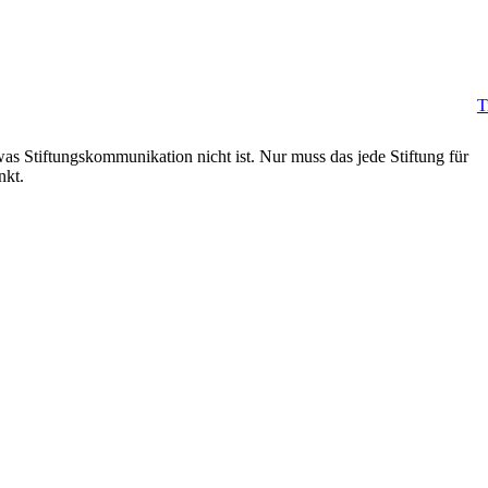
T
was Stiftungskommunikation nicht ist. Nur muss das jede Stiftung für
nkt.