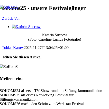
Zum
sokoms25 - unsere Festivalgänger
Inhalt
springen
Zurück
Vor
Zeige
grösseres
Kathrin Succow
Bild
(Foto: Caroline Lucius Fotografie)
Tobias Karow
2025-11-27T13:04:25+01:00
Teilen Sie diesen Artikel!
Facebook
X
LinkedIn
Xing
E-
Mail
Meilensteine
SOKOMS24 als erste TV-Show rund um Stiftungskommunikation
SOKOMS25 als erstes Networking Festivlal für
Stiftungskommunikation
SOKOMS26 macht den Schritt zum Werkstatt Festival