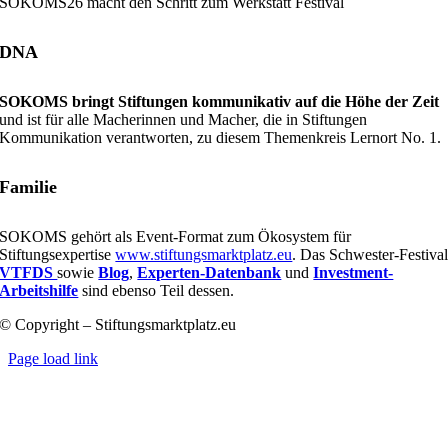
SOKOMS26 macht den Schritt zum Werkstatt Festival
DNA
SOKOMS bringt Stiftungen kommunikativ auf die Höhe der Zeit
und ist für alle Macherinnen und Macher, die in Stiftungen
Kommunikation verantworten, zu diesem Themenkreis Lernort No. 1.
Familie
SOKOMS gehört als Event-Format zum Ökosystem für
Stiftungsexpertise
www.stiftungsmarktplatz.eu
. Das Schwester-Festiva
VTFDS
sowie
Blog
,
Experten-Datenbank
und
Investment-
Arbeitshilfe
sind ebenso Teil dessen.
© Copyright – Stiftungsmarktplatz.eu
Page load link
Nach
oben