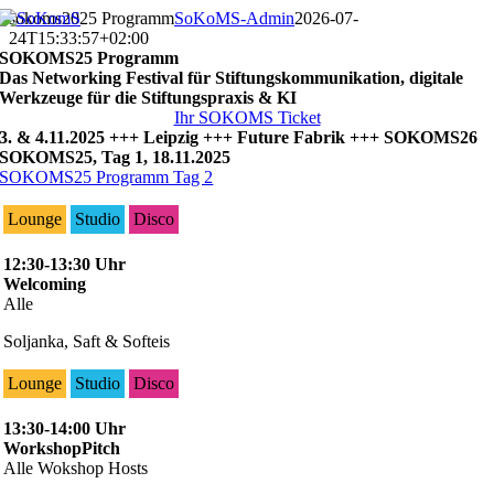
Zum
sokoms2025 Programm
SoKoMS-Admin
2026-07-
Inhalt
24T15:33:57+02:00
springen
SOKOMS25 Programm
Das Networking Festival für Stiftungskommunikation, digitale
Werkzeuge für die Stiftungspraxis & KI
Ihr SOKOMS Ticket
3. & 4.11.2025 +++ Leipzig +++ Future Fabrik +++ SOKOMS26
SOKOMS25, Tag 1, 18.11.2025
SOKOMS25 Programm Tag 2
Lounge
Studio
Disco
12:30-13:30 Uhr
Welcoming
Alle
Soljanka, Saft & Softeis
Lounge
Studio
Disco
13:30-14:00 Uhr
WorkshopPitch
Alle Wokshop Hosts