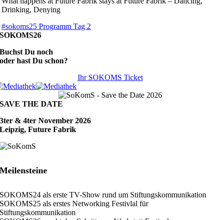
What happens at Future Fabrik stays at Future Fabrik – Dancing,
Drinking, Denying
#sokoms25 Programm Tag 2
SOKOMS26
Buchst Du noch
oder hast Du schon?
Ihr SOKOMS Ticket
SAVE THE DATE
3ter & 4ter November 2026
Leipzig, Future Fabrik
Meilensteine
SOKOMS24 als erste TV-Show rund um Stiftungskommunikation
SOKOMS25 als erstes Networking Festivlal für
Stiftungskommunikation