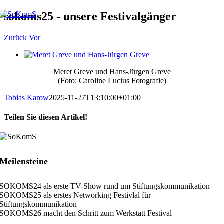
Zum
sokoms25 - unsere Festivalgänger
Inhalt
springen
Zurück
Vor
Zeige
grösseres
Meret Greve und Hans-Jürgen Greve
Bild
(Foto: Caroline Lucius Fotografie)
Tobias Karow
2025-11-27T13:10:00+01:00
Teilen Sie diesen Artikel!
Facebook
X
LinkedIn
Xing
E-
Mail
Meilensteine
SOKOMS24 als erste TV-Show rund um Stiftungskommunikation
SOKOMS25 als erstes Networking Festivlal für
Stiftungskommunikation
SOKOMS26 macht den Schritt zum Werkstatt Festival