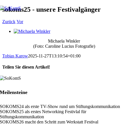
Zum
sokoms25 - unsere Festivalgänger
Inhalt
springen
Zurück
Vor
Zeige
grösseres
Michaela Winkler
Bild
(Foto: Caroline Lucius Fotografie)
Tobias Karow
2025-11-27T13:10:54+01:00
Teilen Sie diesen Artikel!
Facebook
X
LinkedIn
Xing
E-
Mail
Meilensteine
SOKOMS24 als erste TV-Show rund um Stiftungskommunikation
SOKOMS25 als erstes Networking Festivlal für
Stiftungskommunikation
SOKOMS26 macht den Schritt zum Werkstatt Festival