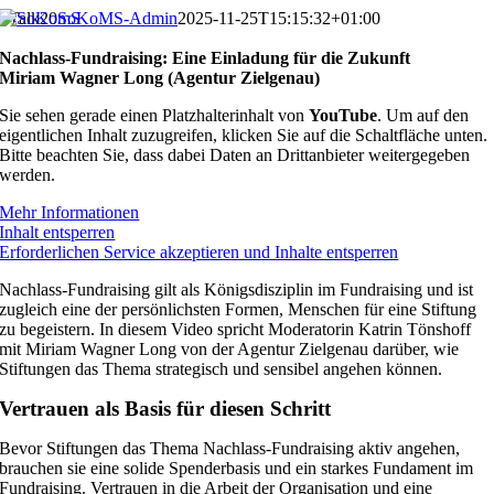
Zum
Talk20
SoKoMS-Admin
2025-11-25T15:15:32+01:00
Inhalt
springen
Nachlass-Fundraising: Eine Einladung für die Zukunft
Miriam Wagner Long (Agentur Zielgenau)
Sie sehen gerade einen Platzhalterinhalt von
YouTube
. Um auf den
eigentlichen Inhalt zuzugreifen, klicken Sie auf die Schaltfläche unten.
Bitte beachten Sie, dass dabei Daten an Drittanbieter weitergegeben
werden.
Mehr Informationen
Inhalt entsperren
Erforderlichen Service akzeptieren und Inhalte entsperren
Nachlass-Fundraising gilt als Königsdisziplin im Fundraising und ist
zugleich eine der persönlichsten Formen, Menschen für eine Stiftung
zu begeistern. In diesem Video spricht Moderatorin Katrin Tönshoff
mit Miriam Wagner Long von der Agentur Zielgenau darüber, wie
Stiftungen das Thema strategisch und sensibel angehen können.
Vertrauen als Basis für diesen Schritt
Bevor Stiftungen das Thema Nachlass-Fundraising aktiv angehen,
brauchen sie eine solide Spenderbasis und ein starkes Fundament im
Fundraising. Vertrauen in die Arbeit der Organisation und eine