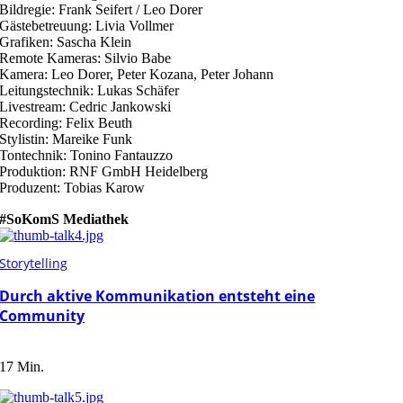
Bildregie: Frank Seifert / Leo Dorer
Gästebetreuung: Livia Vollmer
Grafiken: Sascha Klein
Remote Kameras: Silvio Babe
Kamera: Leo Dorer, Peter Kozana, Peter Johann
Leitungstechnik: Lukas Schäfer
Livestream: Cedric Jankowski
Recording: Felix Beuth
Stylistin: Mareike Funk
Tontechnik: Tonino Fantauzzo
Produktion: RNF GmbH Heidelberg
Produzent: Tobias Karow
#SoKomS Mediathek
Storytelling
Durch aktive Kommunikation entsteht eine
Community
17 Min.