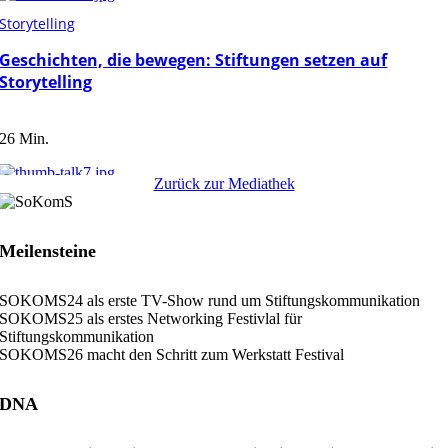
Storytelling
Geschichten, die bewegen: Stiftungen setzen auf
Storytelling
26 Min.
Zurück zur Mediathek
Storytelling
Eine Lebensaufgabe für junge Talente: Franz-Josef
Meilensteine
Fischer und die Strahlemann-Stiftung
SOKOMS24 als erste TV-Show rund um Stiftungskommunikation
14 Min.
SOKOMS25 als erstes Networking Festivlal für
Stiftungskommunikation
SOKOMS26 macht den Schritt zum Werkstatt Festival
Storytelling
DNA
Wie politisch dürfen Stiftungen kommunizieren?